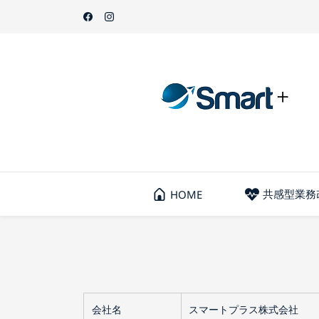
Skip
Skip
to
to
search
main
content
共感型業務
HOME
会社名
スマートプラス株式会社