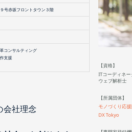
９号赤坂フロントタウン３階
変革コンサルティング
作支援
【資格】
ITコーディネー
ウェブ解析士
【所属団体】
モノづくり応援
の会社理念
DX Tokyo