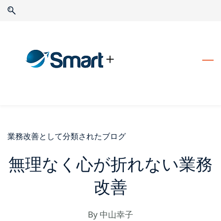
Skip
Skip
to
to
search
main
content
業務改善として分類されたブログ
無理なく心が折れない業務
改善
By
中山幸子