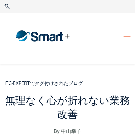
Skip
Skip
to
to
search
main
content
ITC-EXPERTでタグ付けされたブログ
無理なく心が折れない業務
改善
By
中山幸子