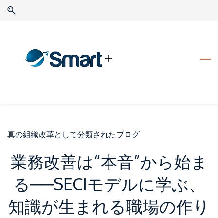
Skip
Skip
to
to
search
main
content
真の組織改革として分類されたブログ
業務改善は“本音”から始ま
る──SECIモデルに学ぶ、
知識が生まれる職場の作り